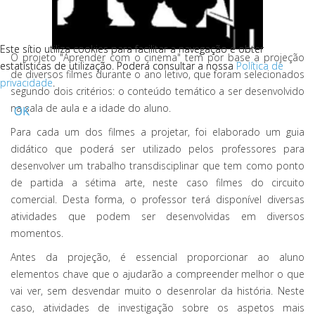
Este sítio utiliza cookies para facilitar a navegação e obter
Este sítio utiliza cookies para facilitar a navegação e obter
O projeto "Aprender com o cinema" tem por base a projeção
estatísticas de utilização. Poderá consultar a nossa
estatísticas de utilização. Poderá consultar a nossa
Política de
Política de
de diversos filmes durante o ano letivo, que foram selecionados
privacidade
privacidade
.
.
segundo dois critérios: o conteúdo temático a ser desenvolvido
na sala de aula e a idade do aluno.
OK
OK
Para cada um dos filmes a projetar, foi elaborado um guia
didático que poderá ser utilizado pelos professores para
desenvolver um trabalho transdisciplinar que tem como ponto
de partida a sétima arte, neste caso filmes do circuito
comercial. Desta forma, o professor terá disponível diversas
atividades que podem ser desenvolvidas em diversos
momentos.
Antes da projeção, é essencial proporcionar ao aluno
elementos chave que o ajudarão a compreender melhor o que
vai ver, sem desvendar muito o desenrolar da história. Neste
caso, atividades de investigação sobre os aspetos mais