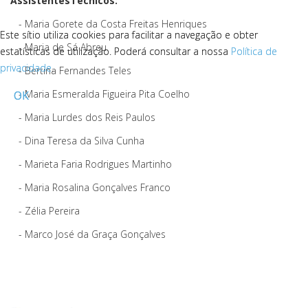
AssistentesTécnicos:
- Maria Gorete da Costa Freitas Henriques
Este sítio utiliza cookies para facilitar a navegação e obter
Este sítio utiliza cookies para facilitar a navegação e obter
- Maria de Sá Abreu
estatísticas de utilização. Poderá consultar a nossa
estatísticas de utilização. Poderá consultar a nossa
Política de
Política de
privacidade
privacidade
.
.
- Bertina Fernandes Teles
- Maria Esmeralda Figueira Pita Coelho
OK
OK
- Maria Lurdes dos Reis Paulos
- Dina Teresa da Silva Cunha
- Marieta Faria Rodrigues Martinho
- Maria Rosalina Gonçalves Franco
- Zélia Pereira
- Marco José da Graça Gonçalves