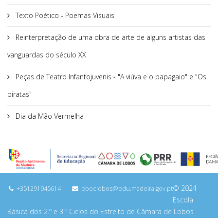
Texto Poético - Poemas Visuais
Reinterpretação de uma obra de arte de alguns artistas das
vanguardas do século XX
Peças de Teatro Infantojuvenis - "A viúva e o papagaio" e "Os
piratas"
Dia da Mão Vermelha
© 2024
+351291945614
ebeclobos@edu.madeira.gov.pt
Escola
Básica dos 2.º e 3.º Ciclos do Estreito de Câmara de Lobos