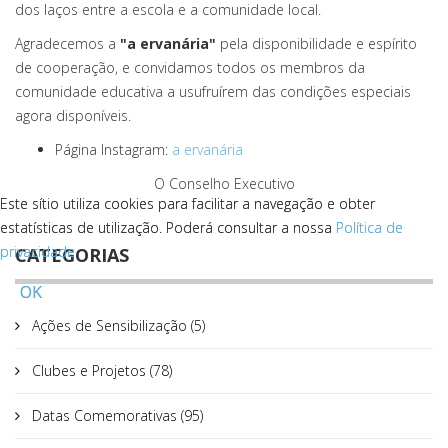
dos laços entre a escola e a comunidade local.
Agradecemos a
"a ervanária"
pela disponibilidade e espírito
de cooperação, e convidamos todos os membros da
comunidade educativa a usufruírem das condições especiais
agora disponíveis.
Página Instagram:
a ervanária
O Conselho Executivo
Este sítio utiliza cookies para facilitar a navegação e obter
Este sítio utiliza cookies para facilitar a navegação e obter
estatísticas de utilização. Poderá consultar a nossa
estatísticas de utilização. Poderá consultar a nossa
Política de
Política de
privacidade
privacidade
.
.
CATEGORIAS
OK
OK
Ações de Sensibilização (5)
Clubes e Projetos (78)
Datas Comemorativas (95)