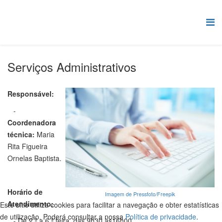
Serviços Administrativos
Responsável:
-
Coordenadora
técnica:
Maria
Rita Figueira
Ornelas Baptista.
Horário de
Imagem de Pressfoto/Freepik
Atendimento:
Este sítio utiliza cookies para facilitar a navegação e obter estatísticas
de utilização. Poderá consultar a nossa
Política de privacidade
.
- De 2.ª a 6.ª feira, das 9h30 às16h00