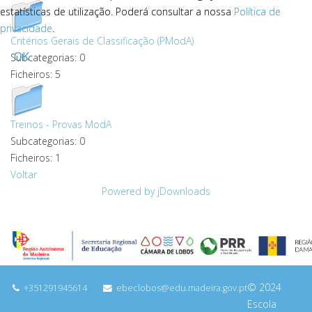
estatísticas de utilização. Poderá consultar a nossa
estatísticas de utilização. Poderá consultar a nossa
Política de
Política de
privacidade
privacidade
.
.
Critérios Gerais de Classificação (PModA)
OK
OK
Subcategorias: 0
Ficheiros: 5
Treinos - Provas ModA
Subcategorias: 0
Ficheiros: 1
Voltar
Powered by jDownloads
© 2024
+351291945614
ebeclobos@edu.madeira.gov.pt
Escola