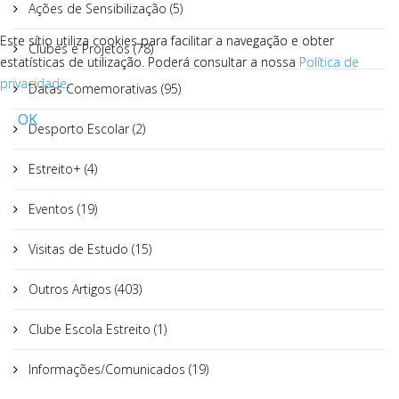
Ações de Sensibilização (5)
Este sítio utiliza cookies para facilitar a navegação e obter
Este sítio utiliza cookies para facilitar a navegação e obter
Clubes e Projetos (78)
estatísticas de utilização. Poderá consultar a nossa
estatísticas de utilização. Poderá consultar a nossa
Política de
Política de
privacidade
privacidade
.
.
Datas Comemorativas (95)
OK
OK
Desporto Escolar (2)
Estreito+ (4)
Eventos (19)
Visitas de Estudo (15)
Outros Artigos (403)
Clube Escola Estreito (1)
Informações/Comunicados (19)