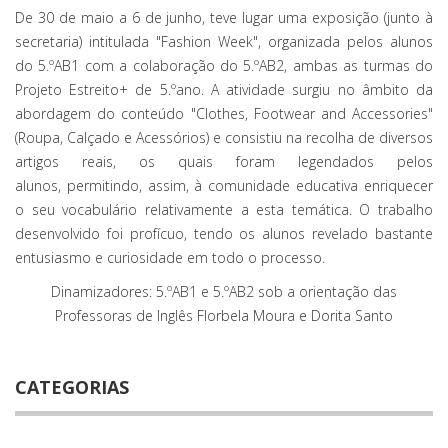
De 30 de maio a 6 de junho, teve lugar uma exposição (junto à
secretaria) intitulada "Fashion Week", organizada pelos alunos
do 5.ºAB1 com a colaboração do 5.ºAB2, ambas as turmas do
Projeto Estreito+ de 5.ºano. A atividade surgiu no âmbito da
abordagem do conteúdo "Clothes, Footwear and Accessories"
(Roupa, Calçado e Acessórios) e consistiu na recolha de diversos
artigos reais, os quais foram legendados pelos
alunos, permitindo, assim, à comunidade educativa enriquecer
o seu vocabulário relativamente a esta temática. O trabalho
desenvolvido foi profícuo, tendo os alunos revelado bastante
entusiasmo e curiosidade em todo o processo.
Dinamizadores: 5.ºAB1 e 5.ºAB2 sob a orientação das
Professoras de Inglês Florbela Moura e Dorita Santo
CATEGORIAS