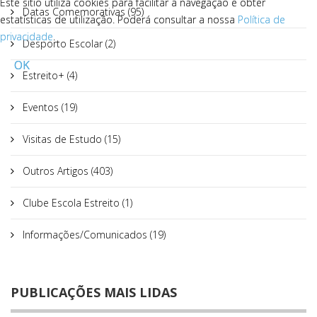
Este sítio utiliza cookies para facilitar a navegação e obter
Este sítio utiliza cookies para facilitar a navegação e obter
Datas Comemorativas (95)
estatísticas de utilização. Poderá consultar a nossa
estatísticas de utilização. Poderá consultar a nossa
Política de
Política de
privacidade
privacidade
.
.
Desporto Escolar (2)
OK
OK
Estreito+ (4)
Eventos (19)
Visitas de Estudo (15)
Outros Artigos (403)
Clube Escola Estreito (1)
Informações/Comunicados (19)
PUBLICAÇÕES MAIS LIDAS