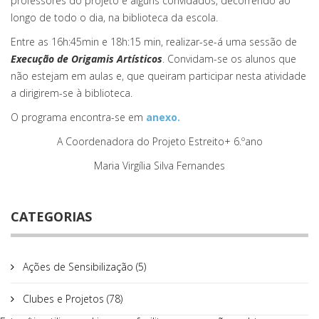
professores do projeto e alguns convidados, decorrendo ao
longo de todo o dia, na biblioteca da escola.
Entre as 16h:45min e 18h:15 min, realizar-se-á uma sessão de
Execução de Origamis Artísticos
. Convidam-se os alunos que
não estejam em aulas e, que queiram participar nesta atividade
a dirigirem-se à biblioteca.
O programa encontra-se em
anexo.
A Coordenadora do Projeto Estreito+ 6.ºano
Maria Virgília Silva Fernandes
CATEGORIAS
Ações de Sensibilização (5)
Clubes e Projetos (78)