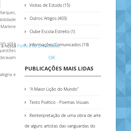
Visitas de Estudo (15)
Marques,
Outros Artigos (403)
abilidade
 Marlene
Clube Escola Estreito (1)
com vista
Informações/Comunicados (19)
ar a nossa
ar a nossa
Política de privacidade
Política de privacidade
.
.
questões
OK
ideravam
PUBLICAÇÕES MAIS LIDAS
alegria e
“A Maior Lição do Mundo”
Texto Poético - Poemas Visuais
Reinterpretação de uma obra de arte
de alguns artistas das vanguardas do