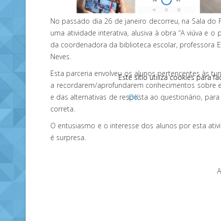
No passado dia 26 de janeiro decorreu, na Sala do F
uma atividade interativa, alusiva à obra “A viúva e o
da coordenadora da biblioteca escolar, professora E
Neves.
Esta parceria envolveu os alunos pertencentes às tu
Este sítio utiliza cookies para f
Este sítio utiliza cookies para f
a recordarem/aprofundarem conhecimentos sobre esta
OK
e das alternativas de resposta ao questionário, pa
correta.
O entusiasmo e o interesse dos alunos por esta ativi
é surpresa.
A