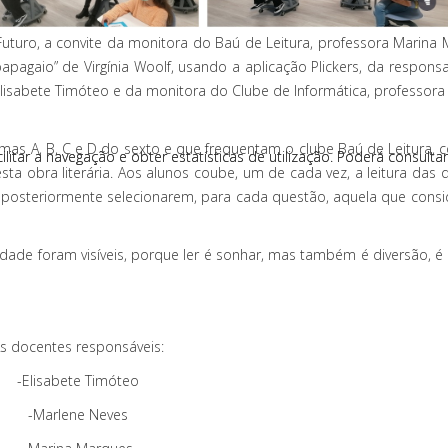
uturo, a convite da monitora do Baú de Leitura, professora Marina 
 papagaio” de Virgínia Woolf, usando a aplicação Plickers, da respons
lisabete Timóteo e da monitora do Clube de Informática, professora
rmas A, B, C e D do sexto e que frequentam o clube Baú de Leitura, 
acilitar a navegação e obter estatísticas de utilização. Poderá consult
acilitar a navegação e obter estatísticas de utilização. Poderá consult
 obra literária. Aos alunos coube, um de cada vez, a leitura das 
ra posteriormente selecionarem, para cada questão, aquela que cons
dade foram visíveis, porque ler é sonhar, mas também é diversão, é 
s docentes responsáveis:
-Elisabete Timóteo
-Marlene Neves